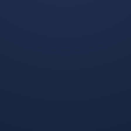
罗地亚必须动用两名甚至三名防守球员进行包夹，这又为捷克的中路
球员创造了大量空间。
这一幕,让人想起他2022年世界杯面对西班牙时那记“1.88毫米助攻”，
但在2026年的多哈，三笘薰不再是那个依靠速度冲击的边路快马，他
进化成了一个融合了传射决策、无球跑动和终结能力的全能攻击手，
日本国内媒体已经将他的表现称为“亚洲足球的骄傲”，而捷克球迷则
在看台上举起了印有他名字的捷克国旗——这种跨越国界的认可，正
是足球的魅力所在。