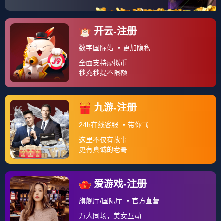
己之力撕破“格子军团”防线的惊艳表现。
上半场：克罗地亚的控场与捷克的隐忍
比赛开始后,经验丰富的克罗地亚迅速掌控节奏，莫德里奇与科瓦契奇
在中场的调度依旧精准如机器，佩里西奇在左路的突破不断制造威
胁，第28分钟，克罗地亚抓住捷克后防的一次冒顶失误，克拉马里奇
推射远角得手，1-0，这个进球让克罗地亚的传控体系显得更加从容，
他们似乎正要将比赛带入熟悉的“慢热杀熟”节奏。
捷克队并未慌乱,主帅希尔哈维在场边不断打出向前的手势，要求边翼
卫压上，捷克人的战术核心非常明确：放弃中场控球率的纠缠，用身
体对抗和长传冲吊直接打击克罗地亚三中卫体系的肋部，这种看似“复
古”的打法，却在为后面的风暴埋下伏笔，上半场结束时，克罗地亚控
球率高达62%，但捷克的射门次数仅以4-5落后，他们一直在等待一个
爆发的契机。