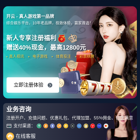
开云专注提供全球足球篮球赛事即时比分直播服务，kaiyun确保数据精准可靠。
中文版
English
Web navigation
Home
实时比分
Content
开云下载-布鲁塞尔之巅，2026世界杯决赛，比利时铁
蹄踏破哥伦比亚，苏亚雷斯一剑封喉
Publisher:开云世界杯2026
Time:2026-07-01
Number:117
那是2026年7月的一个夜晚，布鲁塞尔国家体育场仿佛一个被点燃的
火药桶，11万人次的声浪将空气挤压、撕裂、再重组，形成肉眼可见
的“战栗”，站在球迷看台最顶端，你能感受到脚下的金属支架在微微
颤抖——不是畏惧，是亢奋，2026年世界杯决赛，比利时对阵哥伦比