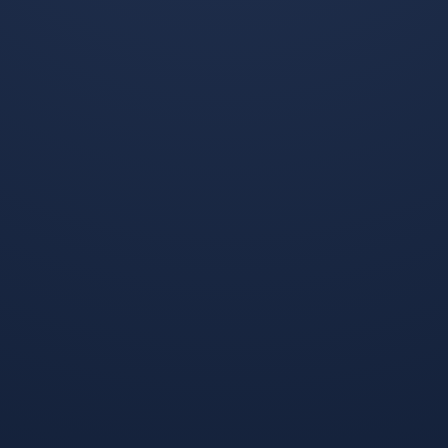
塞，坎贝尔左路高速插上后横传，后点跟进的右边锋乌戈·阿尔瓦雷斯
轻松推射空门得手，2:0！这个进球彻底摧毁了摩洛哥队翻盘的希望。
此后，摩洛哥队虽然大举压上，但面对哥斯达黎加队严密的防线束手
无策，苏亚雷斯在第70分钟再次做出关键换人，用一名防守型中场换
下体力透支的前锋，将阵型变为4-5-1，彻底锁死了中场空间，摩洛哥
队的进攻如同拳头打在了棉花上,有力使不出。
第83分钟，属于德容的高光时刻再次到来，又是哥斯达黎加队的快速