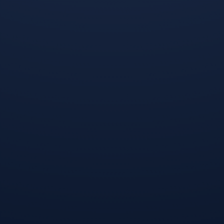
反击，替补上场的前锋布伦特在禁区左侧晃过防守后传中，德容在后
点准确判断落点，高高跃起，一记有力的头球将比分锁定为3:0，这粒
进球不仅为德容的精彩表现画上了完美的句号,也正式宣告了摩洛哥队
的溃败。
全场比赛，哥斯达黎加队在控球率上虽然以42%对58%处于劣势，但
在射正次数上以8比3遥遥领先，数据背后，反映的是苏亚雷斯临场调
整的卓越功力，他用两次及时的变阵，完全遏制了摩洛哥队的中场优
势,将比赛拖入了自己最擅长的节奏。
这场比赛无疑成为了2026世界杯开赛以来最经典的战术课之一，哥斯
达黎加队证明了，在世界杯的舞台上，战术纪律、教练的临场智慧和
球员对战术的执行力，往往比单纯的名气和纸面实力更为重要，而德
容则用一传一射的惊艳表现证明了自己作为中场核心的价值，那个被
称为“致命一击”的瞬间，不仅改写了比赛的结果，也极有可能改写哥
斯达黎加队在世界杯上的命运，对于摩洛哥队而言，这场比赛是一次
沉痛的教训，他们在前15分钟的出色表现没能转化为进球，而后防线
在对手针对性战术面前的漏洞百出，以及面对逆境时心态的失衡，都
成为了他们必须深刻反思的课题，哥斯达黎加队用一场完胜向世界宣