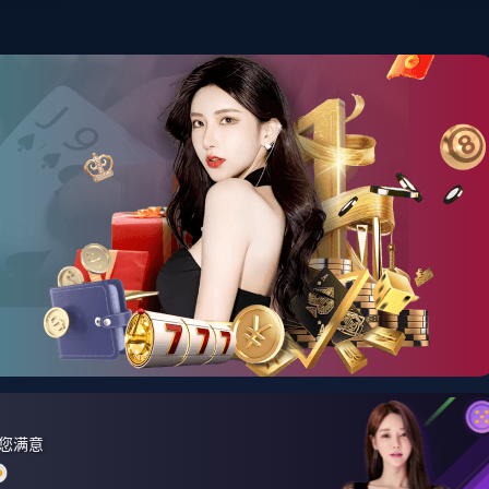
yun确保数据精准可靠。
实时比分
国际足球
世界杯热点
Content