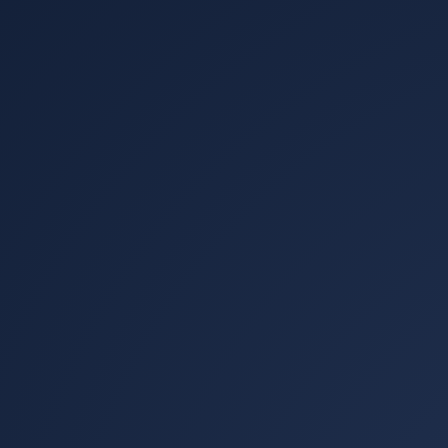
这个进球彻
队获得前场
吉鲁的
如果说第一
惊叹的脚下
将阿利松，