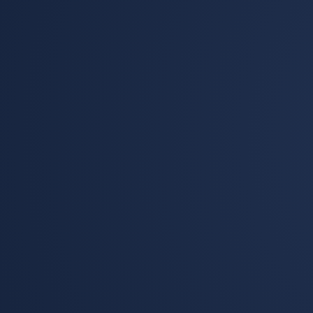
巴西队主帅
后卫阿拉纳
之无愧的半
半场休息时
西队屡次无
变为3-1