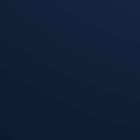
终场前
第78分钟
跃起头球攻
人，成功率
进球后的吉
史，更让泰
的魅力超越
赛后反
赛后,这场
容球队的表
泰国足球近
——他曾在