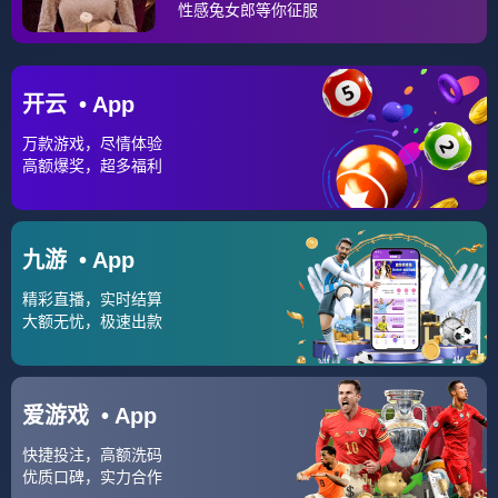
比赛第24分钟,苏亚雷斯用行动回应了所有质疑，乌拉圭后场断球后发
动快速反击，巴尔韦德在中场送出精准的长传，皮球飞向丹麦队禁区
前沿，丹麦中卫克亚尔已经卡住了身位，准备头球解围，就在此时，
苏亚雷斯像一头猎豹般从斜刺里杀出，他的启动速度让人几乎忘记了
他的年纪，只见他抢先一步，用胸部将球卸下，不等皮球落地，左脚
直接凌空抽射！皮球划出一道诡异的弧线，绕过丹麦门将舒梅切尔的
指尖，重重地砸在横梁下沿弹入网窝，整个球场瞬间沸腾，乌拉圭球
迷的呐喊声震耳欲聋，这粒进球，充满了力量、技巧与想象力，让人
想起2010年南非世界杯上那个无所不能的苏亚雷斯。
丢球后的丹麦队并未慌乱,他们凭借娴熟的传控战术逐渐掌控了中场，
第38分钟，埃里克森开出角球，克里斯滕森在混战中头球破门，将比
分扳平，半场结束前，双方回到同一起跑线，但所有人都感觉到，乌
拉圭的进攻尚未完全释放，而那个9号的身影，正在酝酿着更大的风
暴。