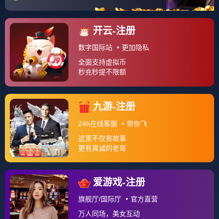
闻风丧胆的“苏牙”——路易斯·苏亚雷斯，他用一记石破天惊的进球和
一次精妙绝伦的助攻，率领乌拉圭以3-1击败丹麦，向全世界宣告：英
雄从未老去，传奇仍在继续。
比赛开始前,外界普遍认为这将是丹麦队复仇的良机，2018年世界杯，
正是乌拉圭在1/8决赛中淘汰了丹麦，而如今，丹麦队阵容齐整，埃里
克森依旧是中场的大脑，霍伊伦德和达姆斯高的锋线组合也颇具威
胁，反观乌拉圭，虽然拥有巴尔韦德、努涅斯等当打之年的球星，但
最大的变数，是已经39岁的苏亚雷斯，很多人认为，他应该早已退出
历史舞台，把位置让给年轻人，但乌拉圭主帅阿隆索显然不这么想，
他知道，有些球员，年龄只是一个数字，而真正决定比赛走向的，是
那颗永不言败的冠军之心。