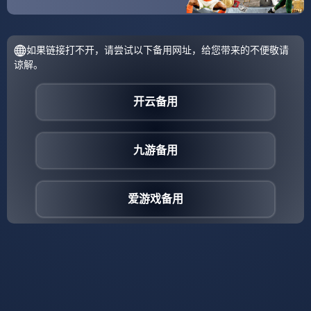
最令人叹为观止的一幕发生在第78分钟,坎塞洛在右路接球，面对两名
防守球员的包夹，他先是做了一个假传真扣的动作，随即突然加速从
两人之间穿过，带球杀入禁区，在面对出击的门将时，他没有选择暴
力抽射，而是出人意料地选择了挑射，皮球轻盈地越过门将的头顶，
缓缓滚入网窝，4比0！这已经不是一次简单的进球，而是一次充满艺
术感的即兴创作，坎塞洛的这次单骑闯关，将个人技术与球场智慧完
美结合，成为了本届世界杯迄今为止最精彩的个人表演之一。
全场比赛结束,巴西队以4比0的比分大胜泰国队，坎塞洛交出了一份令
人难以置信的数据：1粒进球、2次助攻、6次成功突破、4次关键传球
以及高达95%的传球成功率，在赛后评分中，他毫无悬念地获得了满
分，在场边接受采访时，坎塞洛只是谦虚地表示：“我们踢出了巴西足
球的风格，进攻就是最好的防守，E组很强，但我们不怕任何对手。”