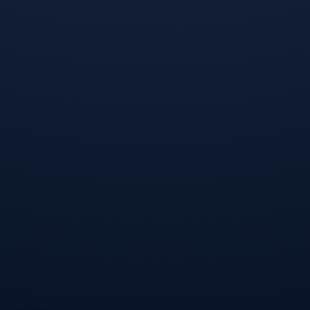
随着这场比赛的结束,E组的形势变得更加微妙，巴西队凭借这场横
扫，牢牢占据了小组出线的主动权，而坎塞洛，这个在赛前并不被大
多数人视为“绝对核心”的球员，正用他犀利的突破、精准的传球以及
那股永不停歇的冲击力，逐渐成为这支巴西队中最不可或缺的“进攻引
擎”，2026年的世界杯，桑巴军团正在用一种最华丽也最致命的方
式，向全世界的足球迷宣告：那个让所有人闻风丧胆的巴西，正在强
势回归，而坎塞洛的闪耀，或许只是他们走向巅峰的序曲。
Prev:开云体育官方网站-血色黄昏，当梅西在索菲亚点燃2026世界杯
第一把火
Next:开云体育登录-瑞士军刀出鞘，京多安致命一击！B组焦点战，捷
克防线被撕碎
沪ICP证3223452号KAIYUN SPORTS
Z-BlogPHP 1.7.4
中文版