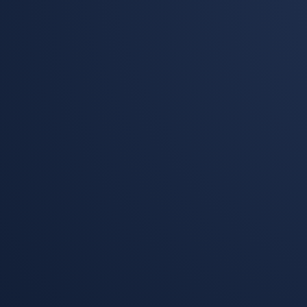
最后十分钟
的弧线球托
圭2-1力
而在另一块
机会头球破
第38分钟
杯上的第4
的冷静与精
接下来的时
手获得单刀
球的运行轨
终场哨响，
基带队取胜