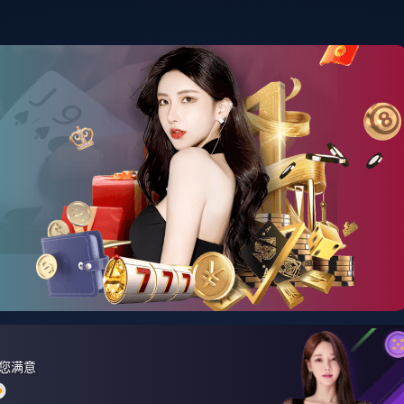
yun确保数据精准可靠。
实时比分
国际足球
赛程公布
Content