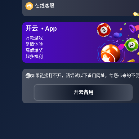
河南燕山开云网络科技有限公司
河南省郑州市经济开发区哈航海东
路152号
2026年
0371-12345678
这对南美宿
KAIYUNSPORTS@163.com
的天平倾斜
在蒙特雷的
水，内马尔
球迷陷入疯
乌拉圭人从
射如炮弹般
被巴西后卫