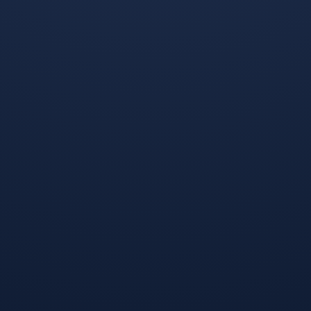
纵观整场比赛，乌拉圭的大胜绝非偶然，68%的控球率、89%的传球
成功率、12次成功过人，这些数据背后，是乌拉圭人对比赛节奏的绝
对掌控，他们没有因为领先而收缩防守，而是用不断的控球和转移来
消耗对手，将比赛的主动权牢牢握在手中，反观美国队，虽然拥有主
场之利和出色的身体素质，但在面对技术细腻、控球能力极强的南美
强队时，他们的高位逼抢战术不仅未能奏效,反而因体能透支导致防线
频频出现漏洞。
这场E组的强强对话，不仅是乌拉圭小组出道路上的关键胜利，更是
现代足球中“控球即控制”理念的又一次成功演绎，而卢卡库，这位曾
经被质疑“脚下粗糙”的锋线巨塔，用一场堪称完美的表现证明了自
己，他像一把锋利的尖刀，插在了美国队防线的要害之处，他的跑