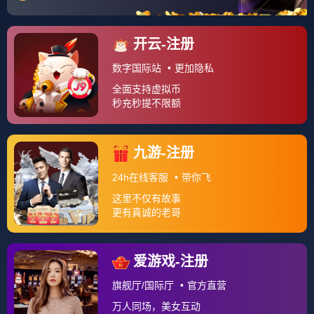
教科书式的战术演示。
从比赛第一分钟起，乌拉圭便展现了极强的控制力，主教练迭戈·阿隆
索排出的4-3-3阵型，在中场构筑起了一道难以逾越的屏障，巴尔韦
德、本坦库尔和德拉克鲁斯组成的中场三角，不仅在防守端有效拦截
了美国队的快速反击，更在进攻组织中展现出了极高的节奏掌控能
力，全场比赛，乌拉圭的控球率高达68%，这一数据在世界杯赛场上
尤为惊人，尤其是面对以身体对抗和速度著称的美国队时,乌拉圭人硬
是用技术把比赛拖入了自己的节奏。