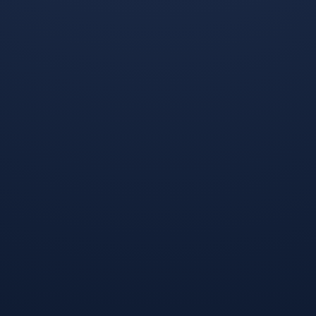
球，姆巴佩在中线附近接到传球，面对三名防守球员的围堵，他先是
利用节奏变化晃倒一人，随后人球分过超车另一人，面对最后一名中
卫，他做出射门假动作后轻巧一拨，闪开角度后左脚兜射远角，皮球
击中门柱内侧弹入网窝，3-0！这粒进球彻底击溃了美国人的心理防
线。
随后的比赛，虽然美国队由普利西奇扳回一城，但姆巴佩依然掌控着
比赛节奏，他甚至在比赛尾声阶段，用一次精彩的铲球破坏了美国队
极有威胁的反击，展现了在防守端的投入，终场哨响，比分定格在3-
1,智利队完胜美国队。
这场比赛，姆巴佩交出了2射1传的完美答卷，全场跑动距离超过12公
里，关键传球4次，成功过人8次，他不仅用进球和助攻直接决定了比
赛，更用他强大的个人能力吸引了美国队大部分防守兵力，为队友创
造了巨大空间，他不再是那个只会在边路飙车的“快马”，而是成为了
能够阅读比赛、调度全局、控制节奏的绝对核心。
这场胜利对于智利队而言，意义非凡，它不仅让球队在“死亡之组”中
占据了出线先机，更宣告了智利足球新时代的到来，在这个姆巴佩主