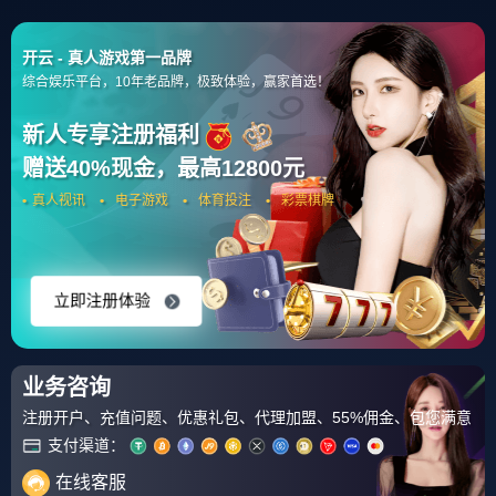
开云专注提供全球足球篮球赛事即时比分直播服务，kaiyun确保数据精准可靠。
中文版
English
Web navigation
Home
国际足球
Content
开云下载-南美旋风席卷北美大陆，智利完胜美国，姆
巴佩星光闪耀主导焦点战
Publisher:开云世界杯2026
Time:2026-06-16
Number:76
2026年世界杯小组赛的烽火刚刚燃起，便迎来了一场令全球球迷热血
沸腾的焦点对决，在北美洲某座气势恢宏的现代化球场内，南美劲旅
智利队以一场荡气回肠的完胜，让东道主之一的美国队吞下了主场失
利的苦果，而这场比赛的绝对主角，并非美利坚的骄傲，也不是智利