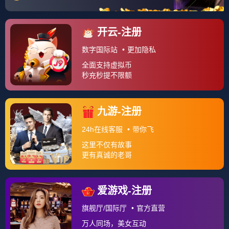
本土的英雄，而是一位早已名震天下的超级巨星——基利安·姆巴佩，
他用近乎完美的表现,亲手导演了这场属于智利的狂欢。
赛前，外界普遍认为这将是一场势均力敌的较量，美国队坐拥主场之
利，近年来青训成果丰硕，球员身体素质出众，战术执行力强，被视
为本届世界杯的潜在黑马，而智利队，虽然拥有辉煌的历史，但随着
“黄金一代”的老去，外界对其更新换代的进度存疑，当比赛哨声吹响
的那一刻，所有的预判都被无情地推翻，智利队以一种令人窒息的压
迫感和行云流水的进攻，彻底撕碎了美国队的防线，而这一切的核心
引擎，正是那个身披智利红色战袍、奔跑如风的10号——姆巴佩。